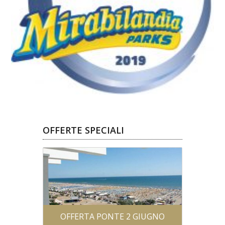
OFFERTE SPECIALI
CURSIONI
GITE SC
OFFERTA PONTE 2 GIUGNO
I