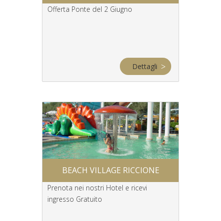
olastici
Offerta Ponte del 2 Giugno
Itinerari spe
rtimento in
nelle Città 
Romagna
ettagli
Dettagli
FIERA
BEACH VILLAGE RICCIONE
RIMI
nei nostri
Prenota nei nostri Hotel e ricevi
Prenota per
ingresso Gratuito
Hotel