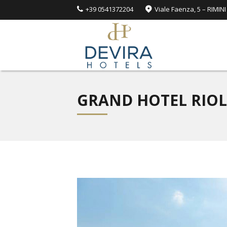
+39 0541372204
Viale Faenza, 5 – RIMINI
GRAND HOTEL RIO