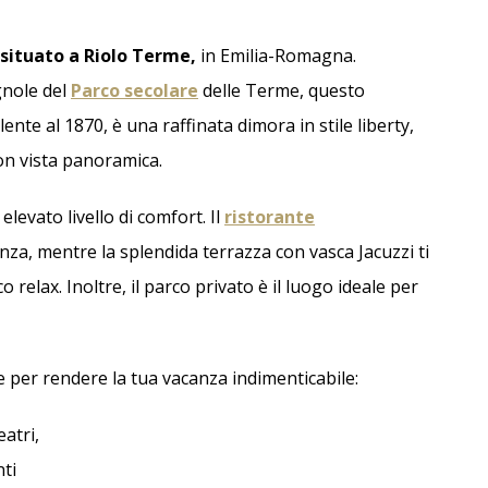
nostri Hotel e ricevi
Prenota per Rimini Wellness nei nostri
tuito
Hotel
 situato a Riolo Terme,
in Emilia-Romagna.
gnole del
Parco secolare
delle Terme, questo
ente al 1870, è una raffinata dimora in stile liberty,
Dettagli
Dettagli
con vista panoramica.
elevato livello di comfort. Il
ristorante
za, mentre la splendida terrazza con vasca Jacuzzi ti
relax. Inoltre, il parco privato è il luogo ideale per
ne per rendere la tua vacanza indimenticabile:
atri,
ti