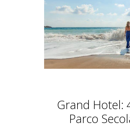
OFFER
Offerta Pon
Grand Hotel: 
Parco Secol
BEACH