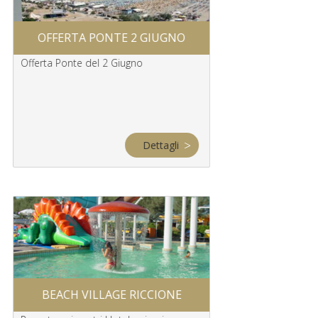
I
GITE SCOLASTICH
OFFERTA PONTE 2 GIUGNO
E VIAGGI 
Offerta Ponte del 2 Giugno
Itinerari speciali per v
nelle Città e nei Parch
Romagna
Dettagli
BEACH VILLAGE RICCIONE
RIMINI WELL