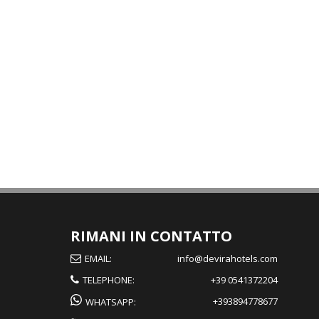
RIMANI IN CONTATTO
EMAIL:
info@devirahotels.com
TELEPHONE:
+39 0541372204
+393894778677
WHATSAPP: