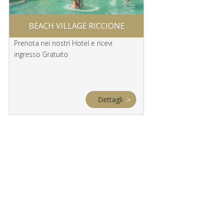
BEACH VILLAGE RICCIONE
RIMINI WELL
Prenota nei nostri Hotel e ricevi
Prenota per Rimini Wel
ingresso Gratuito
Hotel
Dettagli
OFFERTA PONT