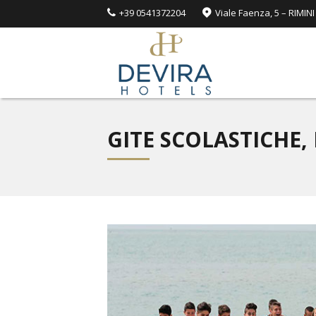
+39 0541372204
Viale Faenza, 5 – RIMINI
GITE SCOLASTICHE, 