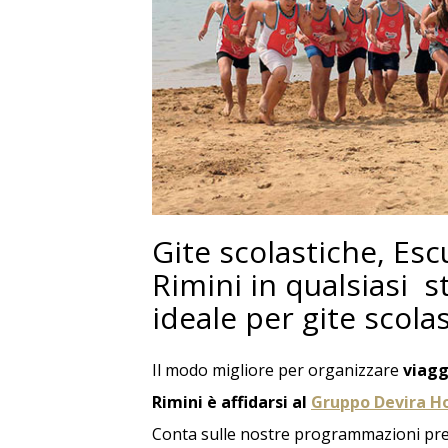
BEACH
Prenota nei 
ingresso Gra
Gite scolastiche, Esc
Rimini in qualsiasi s
ideale per gite scola
Il modo migliore per organizzare
viagg
Rimini è affidarsi al
Gruppo Devira H
Conta sulle nostre programmazioni precis