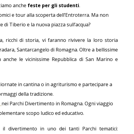
Offerta Ponte del 2 Giugno
izziamo anche
feste per gli studenti
.
ici e tour alla scoperta dell’Entroterra. Ma non
e di Tiberio e la nuova piazza sull’acqua?
Dettagli
 ricchi di storia, vi faranno rivivere la loro storia
radara, Santarcangelo di Romagna. Oltre a bellissime
on anche le vicinissime Repubblica di San Marino e
iornate in cantina o in agriturismo e partecipare a
formaggi della tradizione.
i
nei Parchi Divertimento in Romagna. Ogni viaggio
plementare scopo ludico ed educativo.
l divertimento in uno dei tanti Parchi tematici: