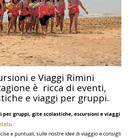
 VILLAGE RICCIONE
RIMINI WELLNESS FIERA
nostri Hotel e ricevi
Prenota per Rimini Wellness nei nostri
tuito
Hotel
Dettagli
Dettagli
ursioni e Viaggi Rimini
tagione è ricca di eventi,
stiche e viaggi per gruppi.
i per gruppi, gite scolastiche, escursioni e viaggi
otels
.
OFFERTA PONTE 2 GIUGNO
e e puntuali, sulle nostre idee di viaggio e consigli