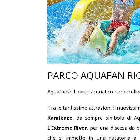
OFFER
Offerta Pon
PARCO AQUAFAN RI
Aquafan è il parco acquatico per eccelle
Tra le tantissime attrazioni il nuoviss
Kamikaze
, da sempre simbolo di Aqu
L’Extreme River
, per una discesa da 
BEACH
che si immette in una rotatoria a 