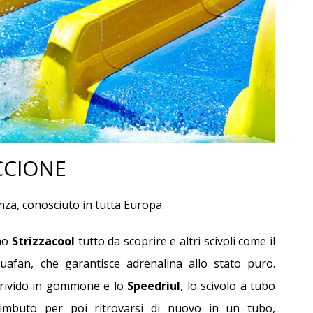
GITE SCOLASTICHE, ESCURSION
TA PONTE 2 GIUGNO
E VIAGGI RIMINI
te del 2 Giugno
Itinerari speciali per viaggi scolastici
nelle Città e nei Parchi Divertimento in
Romagna
Dettagli
Dettagli
CCIONE
nza, conosciuto in tutta Europa.
imo
Strizzacool
tutto da scoprire e altri scivoli come il
afan, che garantisce adrenalina allo stato puro.
brivido in gommone e lo
Speedriul
, lo scivolo a tubo
 VILLAGE RICCIONE
RIMINI WELLNESS FIERA
imbuto per poi ritrovarsi di nuovo in un tubo,