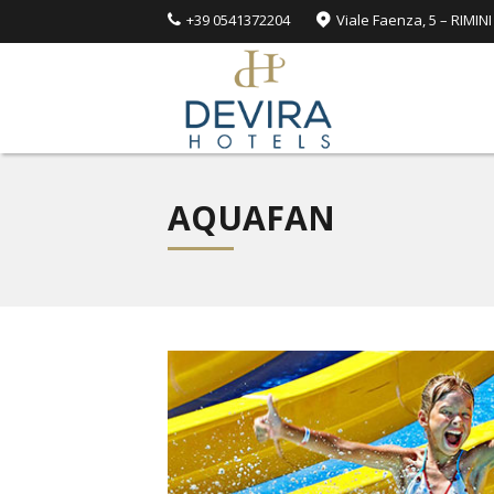
+39 0541372204
Viale Faenza, 5 – RIMINI
AQUAFAN