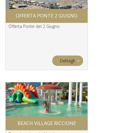
I
GITE SCOLASTICH
OFFERTA PONTE 2 GIUGNO
E VIAGGI 
Offerta Ponte del 2 Giugno
Itinerari speciali per v
nelle Città e nei Parch
Romagna
Dettagli
BEACH VILLAGE RICCIONE
RIMINI WELL