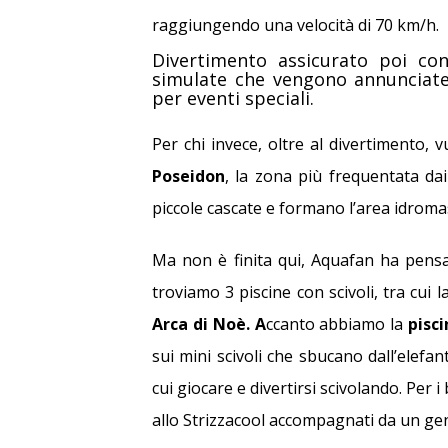
Prenota nei 
raggiungendo una velocità di 70 km/h.
ingresso Gra
Divertimento assicurato poi co
simulate che vengono annunciate
per eventi speciali.
Per chi invece, oltre al divertimento, v
Poseidon
, la zona più frequentata da
piccole cascate e formano l’area idrom
Ma non è finita qui, Aquafan ha pensat
troviamo 3 piscine con scivoli, tra cui 
Arca
di
Noè. A
ccanto abbiamo la
pisci
sui mini scivoli che sbucano dall’elefant
cui giocare e divertirsi scivolando. Per 
allo Strizzacool accompagnati da un gen