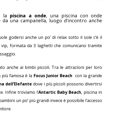
nostri Hotel e ricevi
Prenota per Rimini Wellness nei nostri
tuito
Hotel
n la
piscina a onde
, una piscina con onde
 da una campanella, luogo d’incontro anche
Dettagli
Dettagli
uole godersi anche un po’ di relax sotto il sole c’è il
i vip, formata da 3 laghetti che comunicano tramite
assaggio.
o anche ai bimbi piccoli. Tra le attrazioni per loro
la più famosa è la
Focus
Junior
Beach
con la grande
na dell’Elefante
dove i più piccoli possono divertirsi
e. Infine troviamo l’
Antartic Baby Beach
, piscina in
i bambini un po’ più grandi invece è possibile l’accesso
itore.